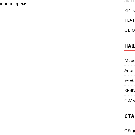
ЛИТ
рочное время
[…]
КИН
ТЕА
ОБ 
НАШ
Меро
Анон
Учеб
Книг
Фил
СТА
Общ