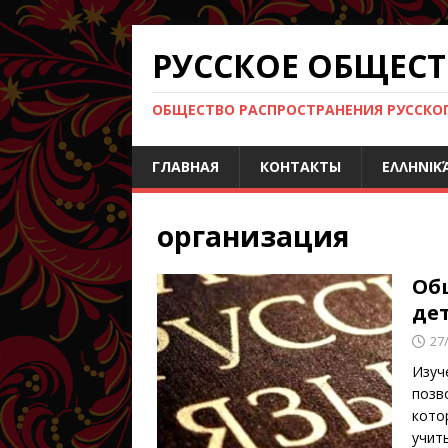
РУССКОЕ ОБЩЕСТ
ОБЩЕСТВО РАСПРОСТРАНЕНИЯ РУССКОГО
ГЛАВНАЯ
КОНТАКТЫ
ΕΛΛΗΝΙΚ
организация
Об
де
27
Изуч
позв
кото
учит