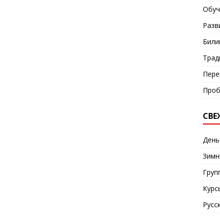
Обуч
Разв
Били
Трад
Пере
Проб
СВЕ
День
Зимн
Груп
Курс
Русс