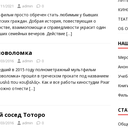
ЛИТ
/11/2021
admin
0
КИН
 фильм просто обречен стать любимым у бывших
ТЕА
тских граждан. Добрая история, повествующая о
нстве, взаимопомощи и справедливости украсит один
ОБ 
аших семейных вечеров. Действие
[…]
НАШ
ловоломка
Меро
/03/2016
admin
0
Анон
дший в 2015 году полнометражный мультфильм
оволомка» прошёл в греческом прокате под названием
Учеб
μυαλά που κουβαλάς». Как и все работы киностудии Pixar
Книг
можно отнести
[…]
Фил
СТА
й сосед Тоторо
/03/2016
admin
0
Общ