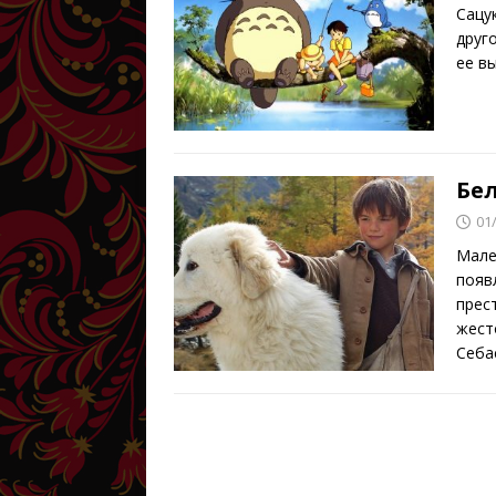
Сацу
друг
ее в
Бел
01
Мале
появ
прес
жест
Себа