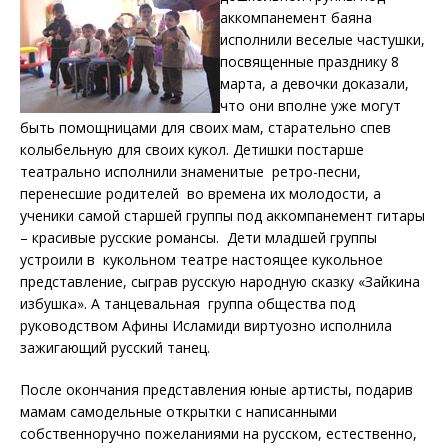
аккомпанемент баяна
исполнили веселые частушки,
посвященные празднику 8
марта, а девочки доказали,
что они вполне уже могут
быть помощницами для своих мам, старательно спев
колыбельную для своих кукол. Детишки постарше
театрально исполнили знаменитые ретро-песни,
перенесшие родителей во времена их молодости, а
ученики самой старшей группы под аккомпанемент гитары
– красивые русские романсы. Дети младшей группы
устроили в кукольном театре настоящее кукольное
представление, сыграв русскую народную сказку «Зайкина
избушка». А танцевальная группа общества под
руководством Афины Исламиди виртуозно исполнила
зажигающий русский танец.
После окончания представления юные артисты, подарив
мамам самодельные открытки с написанными
собственноручно пожеланиями на русском, естественно,