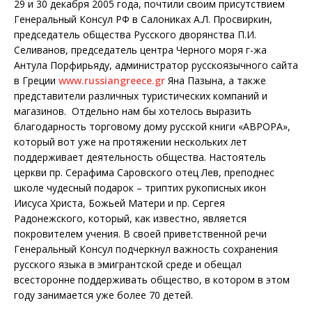
29 и 30 декабря 2005 года, почтили своим присутствием
Генеральный Консул РФ в Салониках А.Л. Просвиркин,
председатель общества Русского дворянства П.И.
Селиванов, председатель центра Черного моря г-жа
Антула Порфирьяду, администратор русскоязычного сайта
в Греции
www.russiangreece.gr
Яна Пазына, а также
представители различных туристических компаний и
магазинов. Отдельно нам бы хотелось выразить
благодарность торговому дому русской книги «АВРОРА»,
который вот уже на протяжении нескольких лет
поддерживает деятельность общества. Настоятель
церкви пр. Серафима Саровского отец Лев, преподнес
школе чудесный подарок – триптих рукописных икон
Иисуса Христа, Божьей Матери и пр. Сергея
Радонежского, который, как известно, является
покровителем учения. В своей приветственной речи
Генеральный Консул подчеркнул важность сохранения
русского языка в эмигрантской среде и обещал
всесторонне поддерживать общество, в котором в этом
году занимается уже более 70 детей.