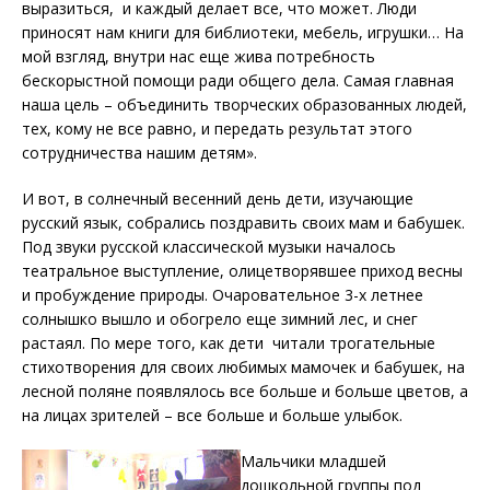
выразиться, и каждый делает все, что может. Люди
приносят нам книги для библиотеки, мебель, игрушки… На
мой взгляд, внутри нас еще жива потребность
бескорыстной помощи ради общего дела. Самая главная
наша цель – объединить творческих образованных людей,
тех, кому не все равно, и передать результат этого
сотрудничества нашим детям».
И вот, в солнечный весенний день дети, изучающие
русский язык, собрались поздравить своих мам и бабушек.
Под звуки русской классической музыки началось
театральное выступление, олицетворявшее приход весны
и пробуждение природы. Очаровательное 3-х летнее
солнышко вышло и обогрело еще зимний лес, и снег
растаял. По мере того, как дети читали трогательные
стихотворения для своих любимых мамочек и бабушек, на
лесной поляне появлялось все больше и больше цветов, а
на лицах зрителей – все больше и больше улыбок.
Мальчики младшей
дошкольной группы под