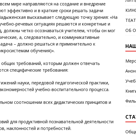
ЛИТ
всем мире направляются на создание и внедрение
КИН
яют эффективно и в краткие сроки решать задачи
.Ладыженская высказывает следующую точку зрения: «На
ТЕА
х учебно-речевых ситуациях решаются и конкретные и
ОБ 
яд, должны четко осознаваться учителем, чтобы он мог
ические, а, следовательно, и коммуникативные
 задача – должно решаться и применительно к
НАШ
икросистемам обучения)».
Меро
и общих требований, которым должен отвечать
ются специфические требования:
Анон
Учеб
ижений науки, передовой педагогической практики,
закономерностей учебно-воспитательного процесса.
Книг
Фил
альном соотношении всех дидактических принципов и
СТА
вий для продуктивной познавательной деятельности
ов, наклонностей и потребностей.
Общ