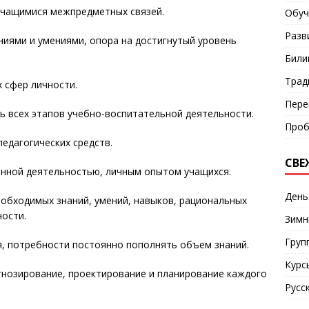
учащимися межпредметных связей.
Обуч
Разв
ниями и умениями, опора на достигнутый уровень
Били
Трад
 сфер личности.
Пере
ь всех этапов учебно-воспитательной деятельности.
Проб
едагогических средств.
СВЕ
енной деятельностью, личным опытом учащихся.
День
обходимых знаний, умений, навыков, рациональных
ости.
Зимн
Груп
, потребности постоянно пополнять объем знаний.
Курс
гнозирование, проектирование и планирование каждого
Русс