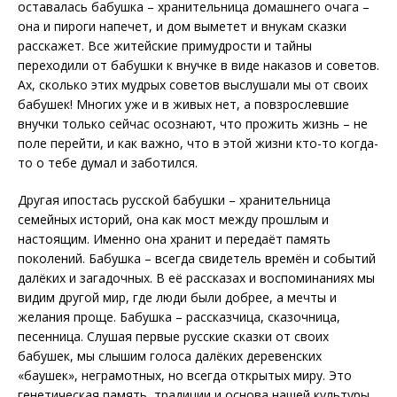
оставалась бабушка – хранительница домашнего очага –
она и пироги напечет, и дом выметет и внукам сказки
расскажет. Все житейские примудрости и тайны
переходили от бабушки к внучке в виде наказов и советов.
Ах, сколько этих мудрых советов выслушали мы от своих
бабушек! Многих уже и в живых нет, а повзрослевшие
внучки только сейчас осознают, что прожить жизнь – не
поле перейти, и как важно, что в этой жизни кто-то когда-
то о тебе думал и заботился.
Другая ипостась русской бабушки – хранительница
семейных историй, она как мост между прошлым и
настоящим. Именно она хранит и передаёт память
поколений. Бабушка – всегда свидетель времён и событий
далёких и загадочных. В её рассказах и воспоминаниях мы
видим другой мир, где люди были добрее, а мечты и
желания проще. Бабушка – рассказчица, сказочница,
песенница. Слушая первые русские сказки от своих
бабушек, мы слышим голоса далёких деревенских
«баушек», неграмотных, но всегда открытых миру. Это
генетическая память, традиции и основа нашей культуры.