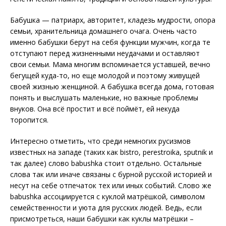
Бабушка — патриарх, авторитет, кладезь мудрости, опора
семьи, хранительница домашнего очага. Очень часто
именно бабушки берут на себя функции мужчин, когда те
отступают перед жизненными неудачами и оставляют
свои семьи. Мама многим вспоминается уставшей, вечно
бегущей куда-то, но еще молодой и поэтому живущей
своей жизнью женщиной. А бабушка всегда дома, готовая
понять и выслушать маленькие, но важные проблемы
внуков. Она всё простит и всё поймёт, ей некуда
торопится.
Интересно отметить, что среди немногих русизмов
известных на западе (таких как bistro, perestroika, sputnik и
так далее) слово babushka стоит отдельно. Остальные
слова так или иначе связаны с бурной русской историей и
несут на себе отпечаток тех или иных событий. Слово же
babushka ассоциируется с куклой матрёшкой, символом
семейственности и уюта для русских людей. Ведь, если
присмотреться, наши бабушки как куклы матрёшки –