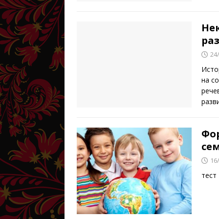
Не
ра
24
Исто
на с
рече
разв
Фо
се
16
тест