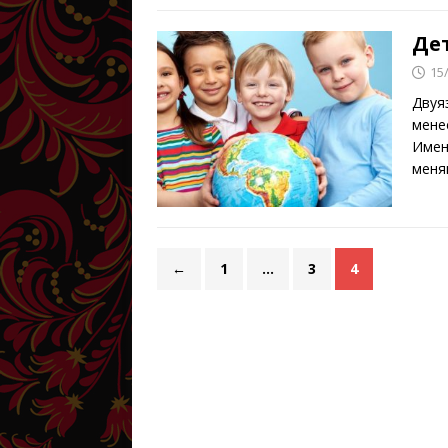
Де
15
Двуя
мене
Имен
меня
←
1
…
3
4