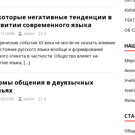
ЛИТ
КИН
которые негативные тенденции в
ТЕА
звитии современного языка
ОБ 
/11/2006
admin
0
рические события XX века не могли не оказать влияние
НАШ
остояние русского языка вообще и формирование
вого этикета в частности. Общество влияет на
Меро
итие языка,
[…]
Анон
Учеб
рмы общения в двуязычных
мьях
Книг
/09/2005
admin
0
Фил
СТА
Общ