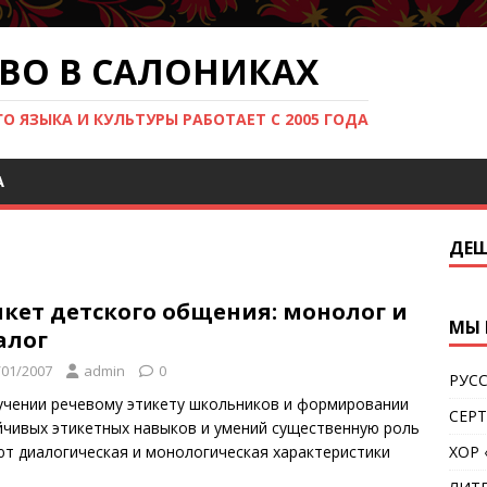
ВО В САЛОНИКАХ
 ЯЗЫКА И КУЛЬТУРЫ РАБОТАЕТ С 2005 ГОДА
Ά
ДЕШ
икет детского общения: монолог и
МЫ 
алог
/01/2007
admin
0
РУС
учении речевому этикету школьников и формировании
СЕР
йчивых этикетных навыков и умений существенную роль
ют диалогическая и монологическая характеристики
ХОР