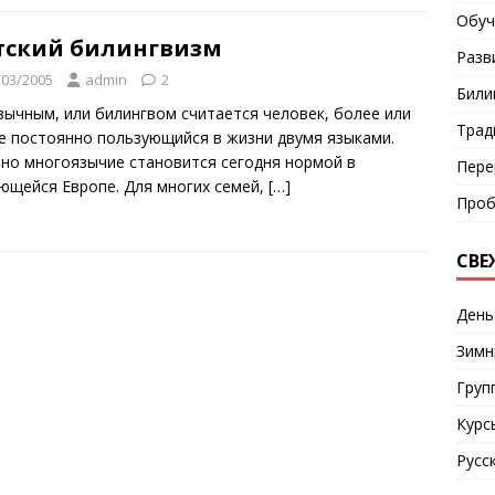
Обуч
тский билингвизм
Разв
/03/2005
admin
2
Били
зычным, или билингвом считается человек, более или
Трад
е постоянно пользующийся в жизни двумя языками.
но многоязычие становится сегодня нормой в
Пере
ющейся Европе. Для многих семей,
[…]
Проб
СВЕ
День
Зимн
Груп
Курс
Русс