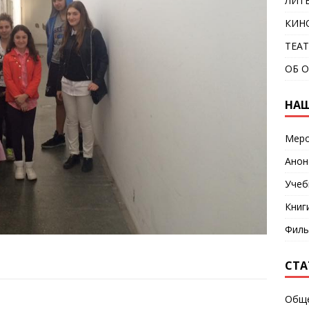
ЛИТ
КИН
ТЕА
ОБ 
НАШ
Меро
Анон
Учеб
Книг
Фил
СТА
Общ