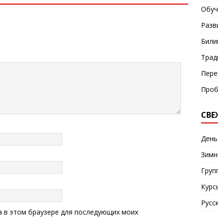
Обуч
Разв
Били
Трад
Пере
Проб
СВЕ
День
Зимн
Груп
Курс
Русс
та в этом браузере для последующих моих